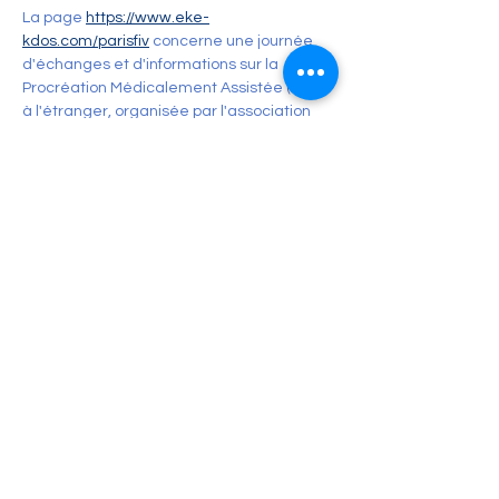
La page 
https://www.eke-
kdos.com/parisfiv
 concerne une journée 
d'échanges et d'informations sur la 
Procréation Médicalement Assistée (PMA) 
à l'étranger, organisée par l'association 
CEKI.
Voici le programme et la description de 
cet événement :
Description de l'événement
Il s'agit d'une 
Journée d'échanges et 
d'informations sur la PMA à l'étranger
, 
proposée par l'Association CEKI 
(Communauté Enfants Kdos 
Internationale).
Objectifs de la Journée :
Vous informer sur les différentes 
options de PMA à l'étranger.
En lire plus >