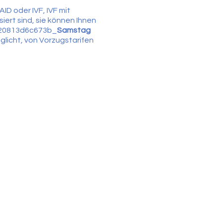
ID oder IVF, IVF mit
ert sind, sie können Ihnen
9-20813d6c673b_
Samstag
glicht, von Vorzugstarifen
t Ihren Terminen. Sie
ommt.