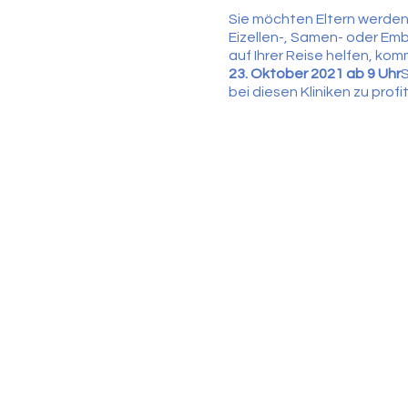
Sie möchten Eltern werden, 
Eizellen-, Samen- oder Emb
auf Ihrer Reise helfen, 
23. Oktober 2021 ab 9 Uhr
​
bei diesen Kliniken zu profi
Informationen zur 
Rückerstattungsdat
Ein Telefonhörer
Ratschläge
Eine Unterstützung ...
Eine Anmeldung ist zwingen
werden aufgefordert, Ihre
Bitte beachten Sie, dass d