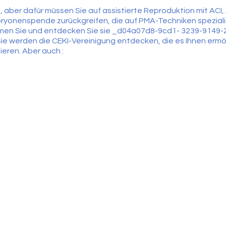
aber dafür müssen Sie auf assistierte Reproduktion mit ACI, A
ryonenspende zurückgreifen, die auf PMA-Techniken spezialisi
kommen Sie und entdecken Sie sie _d04a07d8-9cd1- 3239-914
Sie werden die CEKI-Vereinigung entdecken, die es Ihnen ermö
tieren. Aber auch :
Gametenspende
ei
d erforderlich, Sie erhalten nach der Anmeldung eine E-Mail mi
 Anwesenheit zu bestätigen.
iese E-Mail möglicherweise in Ihrer Spam- oder Junk-Mail ank