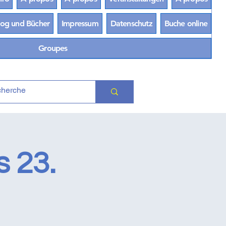
log und Bücher
Impressum
Datenschutz
Buche online
Groupes
s 23.