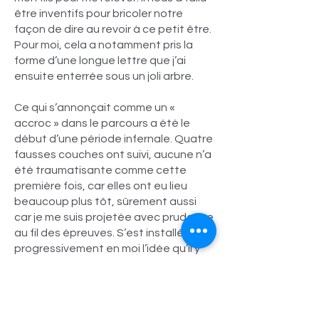
être inventifs pour bricoler notre
façon de dire au revoir à ce petit être.
Pour moi, cela a notamment pris la
forme d’une longue lettre que j’ai
ensuite enterrée sous un joli arbre.
Ce qui s’annonçait comme un «
accroc » dans le parcours a été le
début d’une période infernale. Quatre
fausses couches ont suivi, aucune n’a
été traumatisante comme cette
première fois, car elles ont eu lieu
beaucoup plus tôt, sûrement aussi
car je me suis projetée avec prudence
au fil des épreuves. S’est installée
progressivement en moi l’idée qu’il y
avait là quelque chose d’anormal. Mes
craintes d’adolescente sont
revenues à la surface. Les examens
s’enchaînent, je les subis comme des