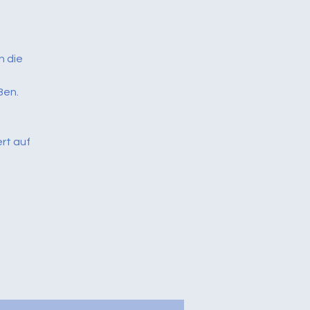
n die
ßen.
ert auf