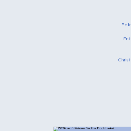
Befr
Ent
Christ